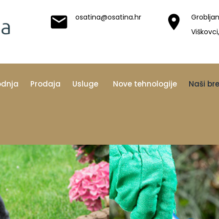
osatina@osatina.hr
Grobljan
Viškovci
odnja
Prodaja
Usluge
Nove tehnologije
Naši br