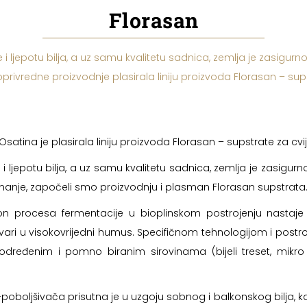
Florasan
 i ljepotu bilja, a uz samu kvalitetu sadnica, zemlja je zasigu
rivredne proizvodnje plasirala liniju proizvoda Florasan – supst
atina je plasirala liniju proizvoda Florasan – supstrate za cvije
 i ljepotu bilja, a uz samu kvalitetu sadnica, zemlja je zasig
 znanje, započeli smo proizvodnju i plasman Florasan supstrata
 procesa fermentacije u bioplinskom postrojenju nastaje kru
 tvari u visokovrijedni humus. Specifičnom tehnologijom i po
dređenim i pomno biranim sirovinama (bijeli treset, mikro e
boljšivača prisutna je u uzgoju sobnog i balkonskog bilja, k