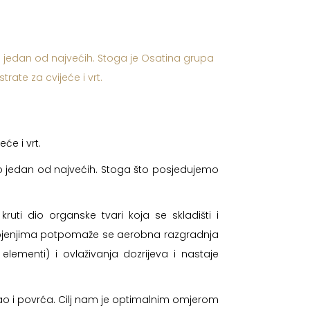
rno jedan od najvećih. Stoga je Osatina grupa
rate za cvijeće i vrt.
će i vrt.
urno jedan od najvećih. Stoga što posjedujemo
.
ti dio organske tvari koja se skladišti i
strojenjima potpomaže se aerobna razgradnja
lementi) i ovlaživanja dozrijeva i nastaje
ao i povrća. Cilj nam je optimalnim omjerom