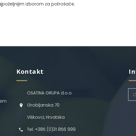
najpoželjnijim izborom za potrošače.
Kontakt
In
OSATINA GRUPA d.o.o.
O
jem
Grobljanska 70
Viškovci, Hrvatska
Tel: +385 (0)31 856 999