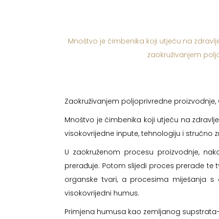
Mnoštvo je čimbenika koji utječu na zdravlje
zaokruživanjem poljop
Zaokruživanjem poljoprivredne proizvodnje, Os
Mnoštvo je čimbenika koji utječu na zdravlje
visokovrijedne inpute, tehnologiju i stručno
U zaokruženom procesu proizvodnje, nakon
prerađuje. Potom slijedi proces prerade te
organske tvari, a procesima miješanja s o
visokovrijedni humus.
Primjena humusa kao zemljanog supstrata-po