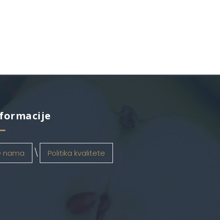
formacije
 nama
Politika kvalitete