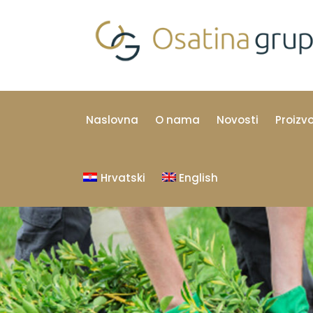
Naslovna
O nama
Novosti
Proizv
Hrvatski
English