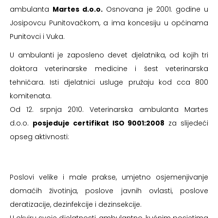
ambulanta
Martes d.o.o.
Osnovana je 2001. godine u
Josipovcu Punitovačkom, a ima koncesiju u općinama
Punitovci i Vuka.
U ambulanti je zaposleno devet djelatnika, od kojih tri
doktora veterinarske medicine i šest veterinarska
tehničara. Isti djelatnici usluge pružaju kod cca 800
komitenata.
Od 12. srpnja 2010. Veterinarska ambulanta Martes
d.o.o.
posjeduje certifikat ISO 9001:2008
za slijedeći
opseg aktivnosti:
Poslovi velike i male prakse, umjetno osjemenjivanje
domaćih životinja, poslove javnih ovlasti, poslove
deratizacije, dezinfekcije i dezinsekcije.