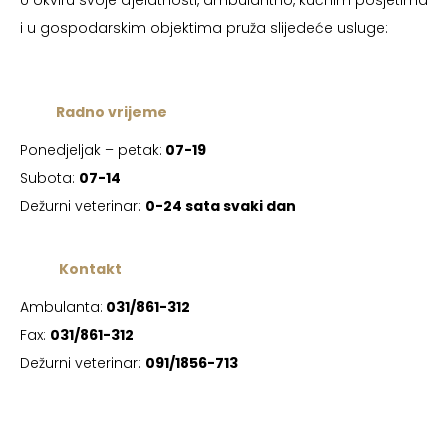
U okviru svoje djelatnosti, ambulantno, kućnim posjetima
i u gospodarskim objektima pruža slijedeće usluge:
Radno vrijeme
Ponedjeljak – petak:
07-19
Subota:
07-14
Dežurni veterinar:
0-24 sata svaki dan
Kontakt
Ambulanta:
031/861-312
Fax:
031/861-312
Dežurni veterinar:
091/1856-713