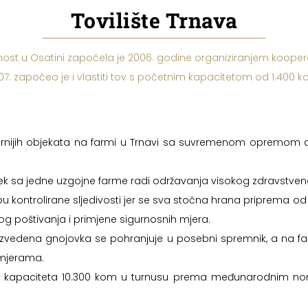
Tovilište Trnava
nost u Osatini započela je 2006. godine organiziranjem kooper
07. započeo je i vlastiti tov s početnim kapacitetom od 1.400 k
rnijih objekata na farmi u Trnavi sa suvremenom opremom drža
jek sa jedne uzgojne farme radi održavanja visokog zdravstven
u kontrolirane sljedivosti jer se sva stočna hrana priprema od 
ogog poštivanja i primjene sigurnosnih mjera.
zvedena gnojovka se pohranjuje u posebni spremnik, a na far
 mjerama.
me kapaciteta 10.300 kom u turnusu prema međunarodnim nor