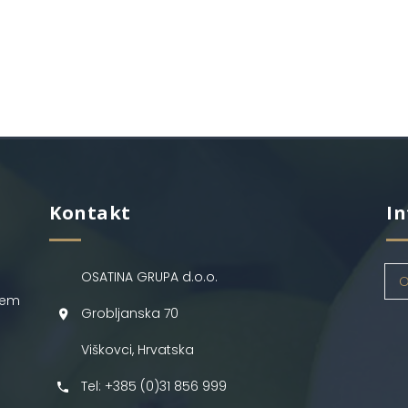
Kontakt
In
OSATINA GRUPA d.o.o.
O
jem
Grobljanska 70
Viškovci, Hrvatska
Tel: +385 (0)31 856 999