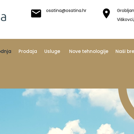
osatina@osatina.hr
Grobljan
Viškovci
odnja
Prodaja
Usluge
Nove tehnologije
Naši br