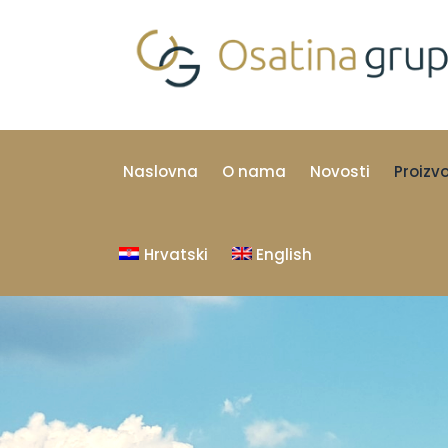
Naslovna
O nama
Novosti
Proizv
Hrvatski
English