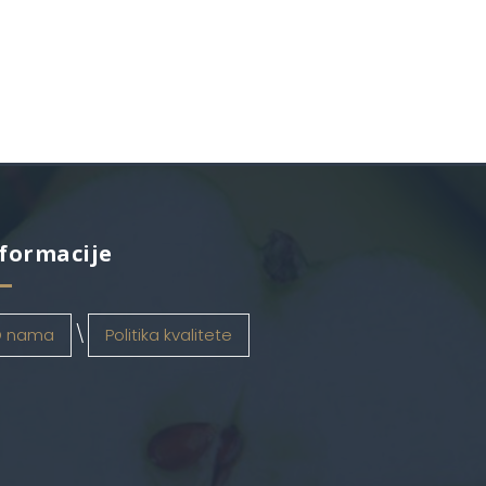
formacije
 nama
Politika kvalitete