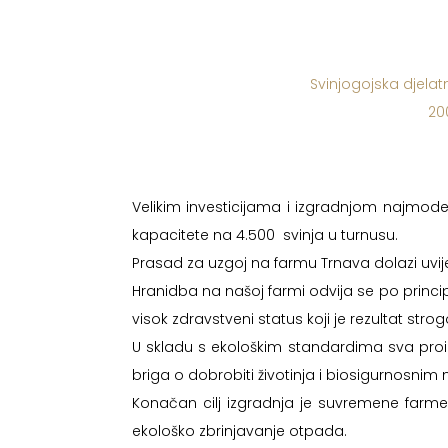
Svinjogojska djelat
20
Velikim investicijama i izgradnjom najmode
kapacitete na 4.500 svinja u turnusu.
Prasad za uzgoj na farmu Trnava dolazi uvi
Hranidba na našoj farmi odvija se po princip
visok zdravstveni status koji je rezultat str
U skladu s ekološkim standardima sva proi
briga o dobrobiti životinja i biosigurnosnim
Konačan cilj izgradnja je suvremene far
ekološko zbrinjavanje otpada.