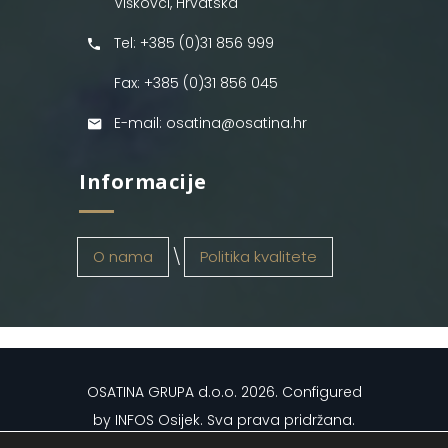
Viškovci, Hrvatska
Tel: +385 (0)31 856 999
Fax: +385 (0)31 856 045
E-mail: osatina@osatina.hr
Informacije
O nama
Politika kvalitete
OSATINA GRUPA d.o.o.
2026
. Configured
by
INFOS Osijek
. Sva prava pridržana.