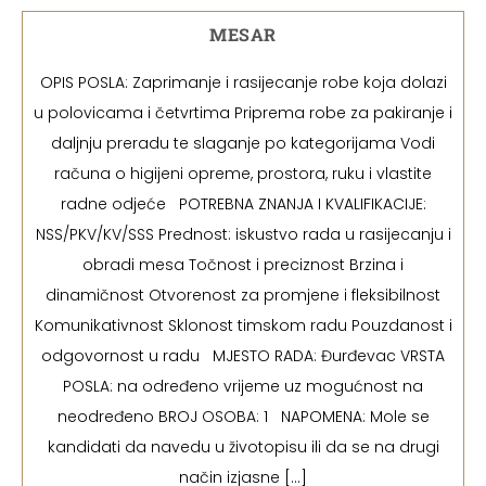
MESAR
OPIS POSLA: Zaprimanje i rasijecanje robe koja dolazi
u polovicama i četvrtima Priprema robe za pakiranje i
daljnju preradu te slaganje po kategorijama Vodi
računa o higijeni opreme, prostora, ruku i vlastite
radne odjeće POTREBNA ZNANJA I KVALIFIKACIJE:
NSS/PKV/KV/SSS Prednost: iskustvo rada u rasijecanju i
obradi mesa Točnost i preciznost Brzina i
dinamičnost Otvorenost za promjene i fleksibilnost
Komunikativnost Sklonost timskom radu Pouzdanost i
odgovornost u radu MJESTO RADA: Đurđevac VRSTA
POSLA: na određeno vrijeme uz mogućnost na
neodređeno BROJ OSOBA: 1 NAPOMENA: Mole se
kandidati da navedu u životopisu ili da se na drugi
način izjasne […]