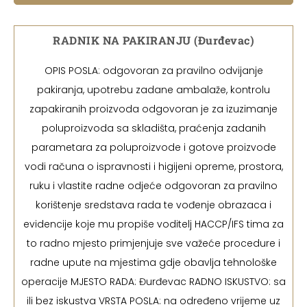
RADNIK NA PAKIRANJU (Đurđevac)
OPIS POSLA: odgovoran za pravilno odvijanje
pakiranja, upotrebu zadane ambalaže, kontrolu
zapakiranih proizvoda odgovoran je za izuzimanje
poluproizvoda sa skladišta, praćenja zadanih
parametara za poluproizvode i gotove proizvode
vodi računa o ispravnosti i higijeni opreme, prostora,
ruku i vlastite radne odjeće odgovoran za pravilno
korištenje sredstava rada te vođenje obrazaca i
evidencije koje mu propiše voditelj HACCP/IFS tima za
to radno mjesto primjenjuje sve važeće procedure i
radne upute na mjestima gdje obavlja tehnološke
operacije MJESTO RADA: Đurđevac RADNO ISKUSTVO: sa
ili bez iskustva VRSTA POSLA: na određeno vrijeme uz