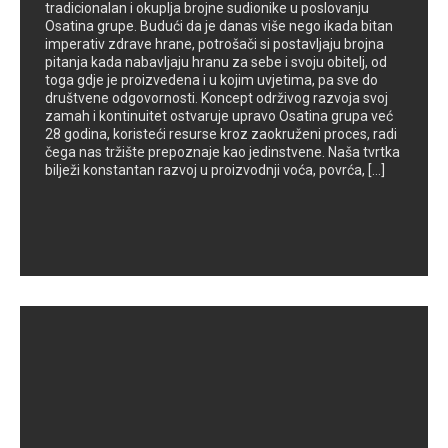
tradicionalan i okuplja brojne sudionike u poslovanju
Osatina grupe. Budući da je danas više nego ikada bitan
imperativ zdrave hrane, potrošači si postavljaju brojna
pitanja kada nabavljaju hranu za sebe i svoju obitelj, od
toga gdje je proizvedena i u kojim uvjetima, pa sve do
društvene odgovornosti. Koncept održivog razvoja svoj
zamah i kontinuitet ostvaruje upravo Osatina grupa već
28 godina, koristeći resurse kroz zaokruženi proces, radi
čega nas tržište prepoznaje kao jedinstvene. Naša tvrtka
bilježi konstantan razvoj u proizvodnji voća, povrća, [...]