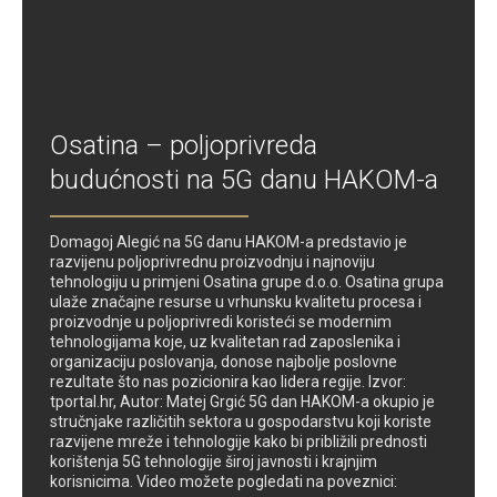
Osatina – poljoprivreda
budućnosti na 5G danu HAKOM-a
Domagoj Alegić na 5G danu HAKOM-a predstavio je
razvijenu poljoprivrednu proizvodnju i najnoviju
tehnologiju u primjeni Osatina grupe d.o.o. Osatina grupa
ulaže značajne resurse u vrhunsku kvalitetu procesa i
proizvodnje u poljoprivredi koristeći se modernim
tehnologijama koje, uz kvalitetan rad zaposlenika i
organizaciju poslovanja, donose najbolje poslovne
rezultate što nas pozicionira kao lidera regije. Izvor:
tportal.hr, Autor: Matej Grgić 5G dan HAKOM-a okupio je
stručnjake različitih sektora u gospodarstvu koji koriste
razvijene mreže i tehnologije kako bi približili prednosti
korištenja 5G tehnologije široj javnosti i krajnjim
korisnicima. Video možete pogledati na poveznici: