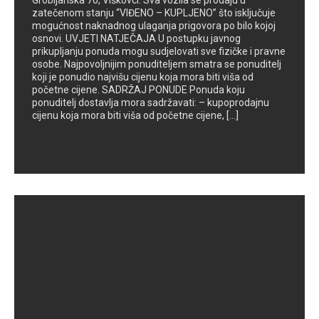
Grobljanska 70, Viškovci. Sva vozila se prodaju u
zatečenom stanju “VIĐENO – KUPLJENO” što isključuje
mogućnost naknadnog ulaganja prigovora po bilo kojoj
osnovi. UVJETI NATJEČAJA U postupku javnog
prikupljanju ponuda mogu sudjelovati sve fizičke i pravne
osobe. Najpovoljnijim ponuditeljem smatra se ponuditelj
koji je ponudio najvišu cijenu koja mora biti viša od
početne cijene. SADRŽAJ PONUDE Ponuda koju
ponuditelj dostavlja mora sadržavati: – kupoprodajnu
cijenu koja mora biti viša od početne cijene, […]