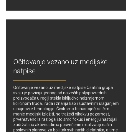
Očitovanje vezano uz medijske
natpise
Očitovanje vezano uz medijske natpise Osatina grupa
svoju je poziciju jednog od najvećih poljoprivrednih
proizvođača u regiji stekla isključivo neizmjernom
količinom truda, rada i znanja kao i sustavnim ulaganjem
u najnovije tehnologije. Činili smo to nastojeći se čim
manje medijski izložiti, ne tražeći nikakvu pozornost,
prvenstveno iz razloga što smo fokus i energiju nastojali
zadržati na aktivnostima posvećenim realizaciji naših
poslovnih planova za boljitak svih naših djelatnika, a time