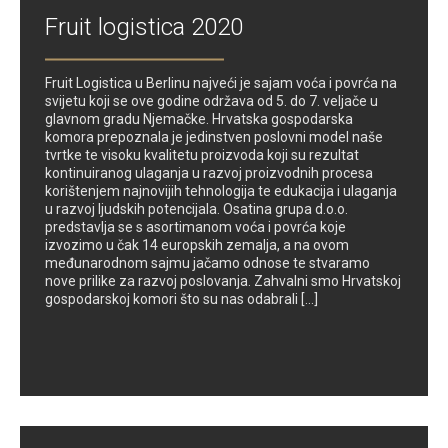
Fruit logistica 2020
Fruit Logistica u Berlinu najveći je sajam voća i povrća na
svijetu koji se ove godine održava od 5. do 7. veljače u
glavnom gradu Njemačke. Hrvatska gospodarska
komora prepoznala je jedinstven poslovni model naše
tvrtke te visoku kvalitetu proizvoda koji su rezultat
kontinuiranog ulaganja u razvoj proizvodnih procesa
korištenjem najnovijih tehnologija te edukacija i ulaganja
u razvoj ljudskih potencijala. Osatina grupa d.o.o.
predstavlja se s asortimanom voća i povrća koje
izvozimo u čak 14 europskih zemalja, a na ovom
međunarodnom sajmu jačamo odnose te stvaramo
nove prilike za razvoj poslovanja. Zahvalni smo Hrvatskoj
gospodarskoj komori što su nas odabrali [...]