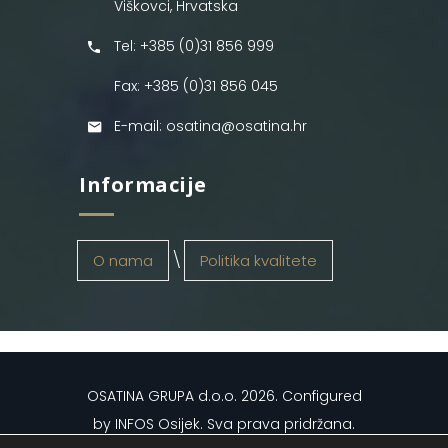
Viškovci, Hrvatska
Tel: +385 (0)31 856 999
Fax: +385 (0)31 856 045
E-mail: osatina@osatina.hr
Informacije
O nama
Politika kvalitete
OSATINA GRUPA d.o.o.
2026
. Configured
by
INFOS Osijek
. Sva prava pridržana.