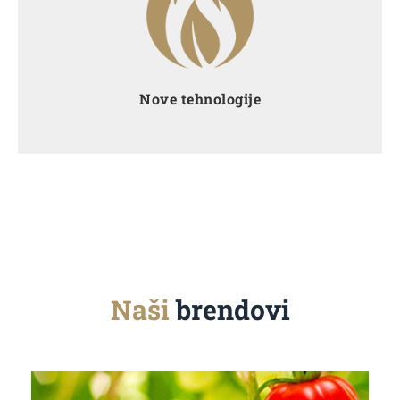
Takvo kruženje energije unutar sustava donosi
višestruke sinergijske učinke kojima ostvarujemo
troškovne prednosti.
Nove tehnologije
Naši
brendovi