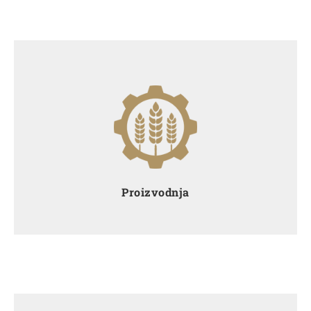
Proizvodnja Osatina grupe organizirana je kroz
nekoliko djelatnosti – ratarstvo, govedarstvo,
svinjogojstvo, tvornicu stočne hrane, proizvodnju
humusa, proizvodnju povrća i voća te preradu
mesa.
Proizvodnja