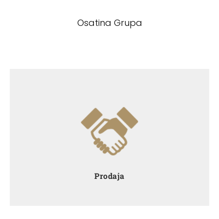
Osatina Grupa
Cjelokupan krug proizvodnje završava na policama
naših kupaca kao i u našim vlastitim
maloprodajama. Pravilnim gospodarenjem
otpadom utječemo na smanjenje nastanka svih
vrsta otpada u proizvodnom procesu kao i njegovo
pravilno zbrinjavanje
Prodaja