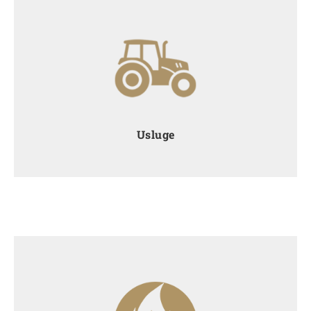
Nudimo uslužnu djelatnost sušenja i uskladištenja
žitarica i uljarica u silosima. Izvršavamo svaki
transportni zadatak. Toster za soju pruža kvalitetu te
niske i konkurentne cijene prženja. Briga o
životinjama u rukama je naše veterinarske
ambulante.
Usluge
Sa zadovoljstvom možemo reći da jedini u Europi
primjenjujemo vlastiti koncept kruženja i korištenja
energije među različitim proizvodnjama.