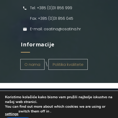
Tel: +385 (0)31 856 999
Fax: +385 (0)31 856 045
E-mail: osatina@osatina.hr
Informacije
O nama
Politika kvalitete
Koristimo kolačiće kako bismo vam pružili najbolje iskustvo na
OSATINA GRUPA d.o.o.
2026
. Configured
našoj web stranici.
You can find out more about which cookies we are using or
by
INFOS Osijek
. Sva prava pridržana.
switch them off in
.
settings