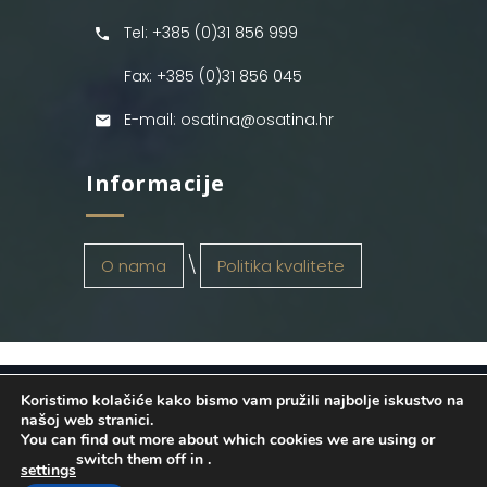
Tel: +385 (0)31 856 999
Fax: +385 (0)31 856 045
E-mail: osatina@osatina.hr
Informacije
O nama
Politika kvalitete
Koristimo kolačiće kako bismo vam pružili najbolje iskustvo na
OSATINA GRUPA d.o.o.
2026
. Configured
našoj web stranici.
You can find out more about which cookies we are using or
by
INFOS Osijek
. Sva prava pridržana.
switch them off in
.
settings