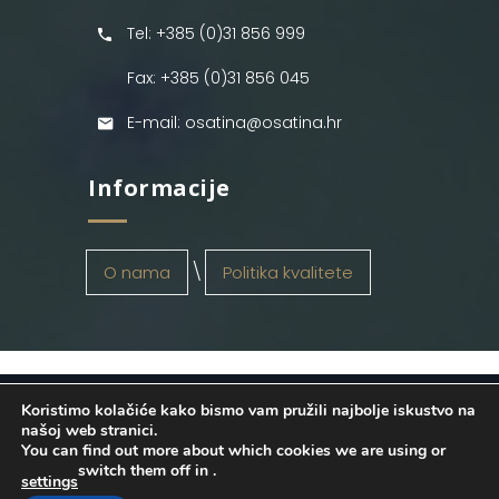
Tel: +385 (0)31 856 999
Fax: +385 (0)31 856 045
E-mail: osatina@osatina.hr
Informacije
O nama
Politika kvalitete
Koristimo kolačiće kako bismo vam pružili najbolje iskustvo na
OSATINA GRUPA d.o.o.
2026
. Configured
našoj web stranici.
You can find out more about which cookies we are using or
by
INFOS Osijek
. Sva prava pridržana.
switch them off in
.
settings