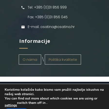
Tel: +385 (0)31 856 999
Fax: +385 (0)31 856 045
E-mail: osatina@osatina.hr
Informacije
O nama
Politika kvalitete
Koristimo kolačiće kako bismo vam pružili najbolje iskustvo na
OSATINA GRUPA d.o.o.
2026
. Configured
našoj web stranici.
You can find out more about which cookies we are using or
by
INFOS Osijek
. Sva prava pridržana.
switch them off in
.
settings