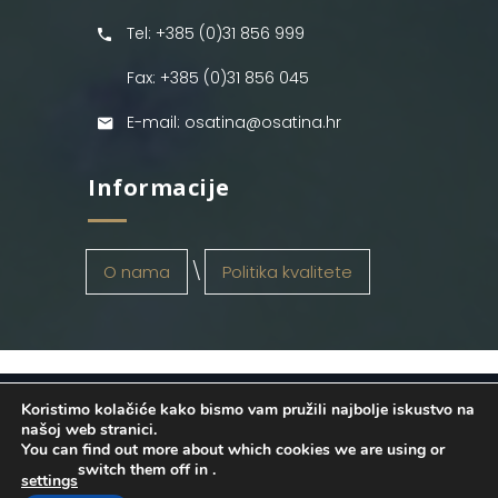
Tel: +385 (0)31 856 999
Fax: +385 (0)31 856 045
E-mail: osatina@osatina.hr
Informacije
O nama
Politika kvalitete
Koristimo kolačiće kako bismo vam pružili najbolje iskustvo na
OSATINA GRUPA d.o.o.
2026
. Configured
našoj web stranici.
You can find out more about which cookies we are using or
by
INFOS Osijek
. Sva prava pridržana.
switch them off in
.
settings