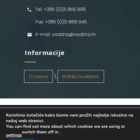
Tel: +385 (0)31 856 999
Fax: +385 (0)31 856 045
E-mail: osatina@osatina.hr
Informacije
O nama
Politika kvalitete
Koristimo kolačiće kako bismo vam pružili najbolje iskustvo na
OSATINA GRUPA d.o.o.
2026
. Configured
našoj web stranici.
You can find out more about which cookies we are using or
by
INFOS Osijek
. Sva prava pridržana.
switch them off in
.
settings