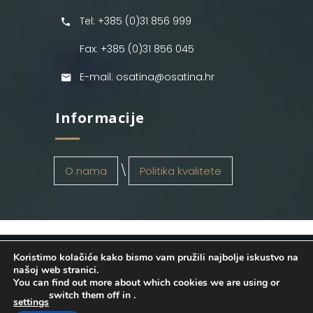
Tel: +385 (0)31 856 999
Fax: +385 (0)31 856 045
E-mail: osatina@osatina.hr
Informacije
O nama
Politika kvalitete
Koristimo kolačiće kako bismo vam pružili najbolje iskustvo na
OSATINA GRUPA d.o.o.
2026
. Configured
našoj web stranici.
You can find out more about which cookies we are using or
by
INFOS Osijek
. Sva prava pridržana.
switch them off in
.
settings