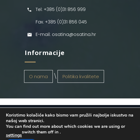
Tel: +385 (0)31 856 999
Fax: +385 (0)31 856 045
E-mail: osatina@osatina.hr
Informacije
O nama
Politika kvalitete
Koristimo kolačiće kako bismo vam pružili najbolje iskustvo na
OSATINA GRUPA d.o.o.
2026
. Configured
našoj web stranici.
You can find out more about which cookies we are using or
by
INFOS Osijek
. Sva prava pridržana.
switch them off in
.
settings