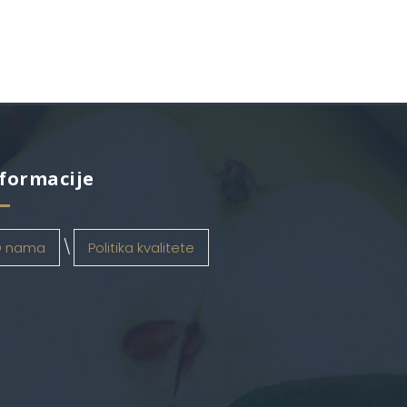
formacije
 nama
Politika kvalitete