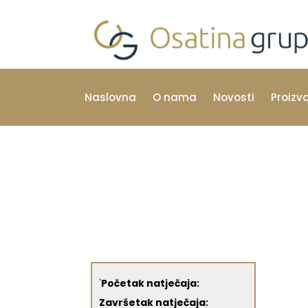
Naslovna
O nama
Novosti
Proizv
'
Početak natječaja:
Završetak natječaja: