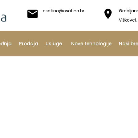
osatina@osatina.hr
Grobljan
Viškovci,
odnja
Prodaja
Usluge
Nove tehnologije
Naši br