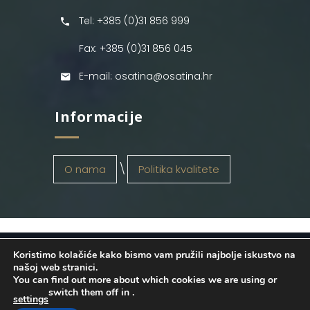
Tel: +385 (0)31 856 999
Fax: +385 (0)31 856 045
E-mail: osatina@osatina.hr
Informacije
O nama
Politika kvalitete
Koristimo kolačiće kako bismo vam pružili najbolje iskustvo na
OSATINA GRUPA d.o.o.
2026
. Configured
našoj web stranici.
You can find out more about which cookies we are using or
by
INFOS Osijek
. Sva prava pridržana.
switch them off in
.
settings