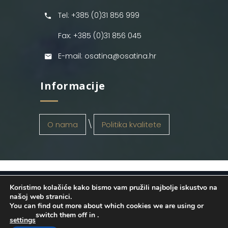
Tel: +385 (0)31 856 999
Fax: +385 (0)31 856 045
E-mail: osatina@osatina.hr
Informacije
O nama
Politika kvalitete
Koristimo kolačiće kako bismo vam pružili najbolje iskustvo na
OSATINA GRUPA d.o.o.
2026
. Configured
našoj web stranici.
You can find out more about which cookies we are using or
by
INFOS Osijek
. Sva prava pridržana.
switch them off in
.
settings