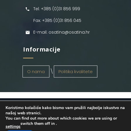
Tel: +385 (0)31 856 999
Fax: +385 (0)31 856 045
E-mail: osatina@osatina.hr
Informacije
O nama
Politika kvalitete
Koristimo kolačiće kako bismo vam pružili najbolje iskustvo na
OSATINA GRUPA d.o.o.
2026
. Configured
našoj web stranici.
You can find out more about which cookies we are using or
by
INFOS Osijek
. Sva prava pridržana.
switch them off in
.
settings