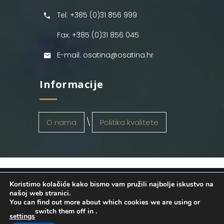
Tel: +385 (0)31 856 999
Fax: +385 (0)31 856 045
E-mail: osatina@osatina.hr
Informacije
O nama
Politika kvalitete
Koristimo kolačiće kako bismo vam pružili najbolje iskustvo na
OSATINA GRUPA d.o.o.
2026
. Configured
našoj web stranici.
You can find out more about which cookies we are using or
by
INFOS Osijek
. Sva prava pridržana.
switch them off in
.
settings