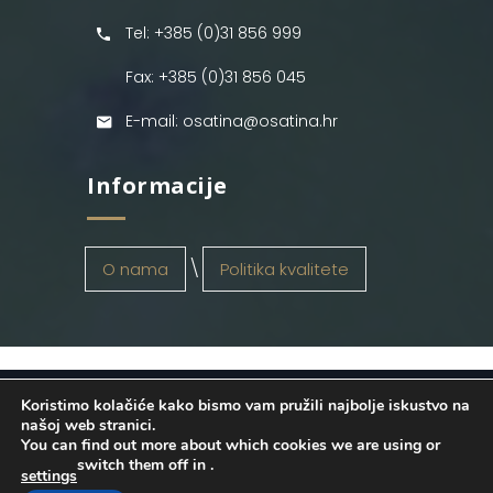
Tel: +385 (0)31 856 999
Fax: +385 (0)31 856 045
E-mail: osatina@osatina.hr
Informacije
O nama
Politika kvalitete
Koristimo kolačiće kako bismo vam pružili najbolje iskustvo na
OSATINA GRUPA d.o.o.
2026
. Configured
našoj web stranici.
You can find out more about which cookies we are using or
by
INFOS Osijek
. Sva prava pridržana.
switch them off in
.
settings