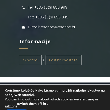
Tel: +385 (0)31 856 999
Fax: +385 (0)31 856 045
E-mail: osatina@osatina.hr
Informacije
O nama
Politika kvalitete
Koristimo kolačiće kako bismo vam pružili najbolje iskustvo na
OSATINA GRUPA d.o.o.
2026
. Configured
našoj web stranici.
You can find out more about which cookies we are using or
by
INFOS Osijek
. Sva prava pridržana.
switch them off in
.
settings