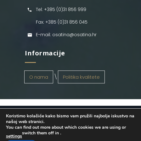
Tel: +385 (0)31 856 999
Fax: +385 (0)31 856 045
E-mail: osatina@osatina.hr
Informacije
O nama
Politika kvalitete
Koristimo kolačiće kako bismo vam pružili najbolje iskustvo na
OSATINA GRUPA d.o.o.
2026
. Configured
našoj web stranici.
You can find out more about which cookies we are using or
by
INFOS Osijek
. Sva prava pridržana.
switch them off in
.
settings