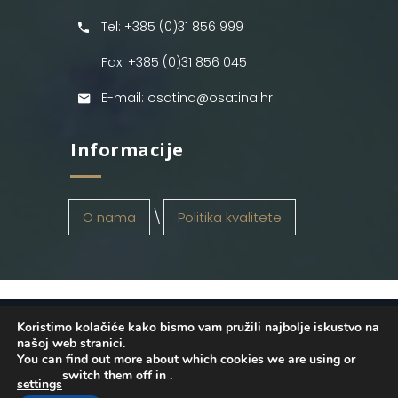
Tel: +385 (0)31 856 999
Fax: +385 (0)31 856 045
E-mail: osatina@osatina.hr
Informacije
O nama
Politika kvalitete
Koristimo kolačiće kako bismo vam pružili najbolje iskustvo na
OSATINA GRUPA d.o.o.
2026
. Configured
našoj web stranici.
You can find out more about which cookies we are using or
by
INFOS Osijek
. Sva prava pridržana.
switch them off in
.
settings