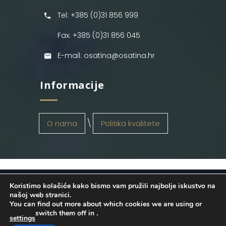
Tel: +385 (0)31 856 999
Fax: +385 (0)31 856 045
E-mail: osatina@osatina.hr
Informacije
O nama
Politika kvalitete
Koristimo kolačiće kako bismo vam pružili najbolje iskustvo na
OSATINA GRUPA d.o.o.
2026
. Configured
našoj web stranici.
You can find out more about which cookies we are using or
by
INFOS Osijek
. Sva prava pridržana.
switch them off in
.
settings