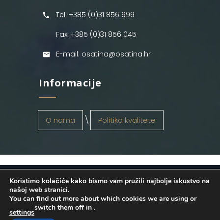
Tel: +385 (0)31 856 999
Fax: +385 (0)31 856 045
E-mail: osatina@osatina.hr
Informacije
O nama
Politika kvalitete
Koristimo kolačiće kako bismo vam pružili najbolje iskustvo na
OSATINA GRUPA d.o.o.
2026
. Configured
našoj web stranici.
You can find out more about which cookies we are using or
by
INFOS Osijek
. Sva prava pridržana.
switch them off in
.
settings