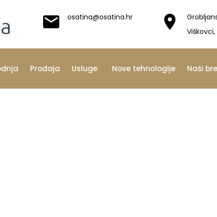
osatina@osatina.hr
Grobljan
Viškovci,
odnja
Prodaja
Usluge
Nove tehnologije
Naši br