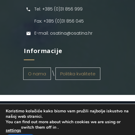
Tel: +385 (0)31 856 999
Fax: +385 (0)31 856 045
E-mail: osatina@osatina.hr
Informacije
O nama
Politika kvalitete
Koristimo kolačiće kako bismo vam pružili najbolje iskustvo na
OSATINA GRUPA d.o.o.
2026
. Configured
našoj web stranici.
You can find out more about which cookies we are using or
by
INFOS Osijek
. Sva prava pridržana.
switch them off in
.
settings