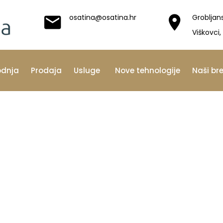
osatina@osatina.hr
Grobljan
Viškovci,
odnja
Prodaja
Usluge
Nove tehnologije
Naši br