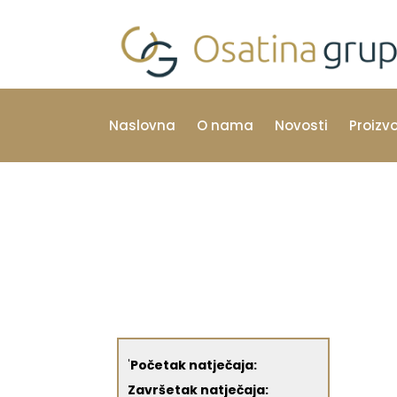
Naslovna
O nama
Novosti
Proizv
'
Početak natječaja:
Završetak natječaja: