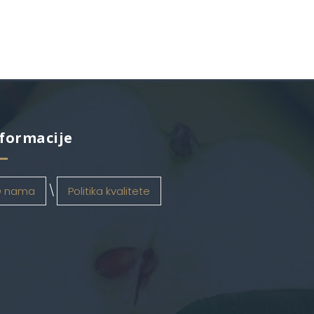
formacije
 nama
Politika kvalitete