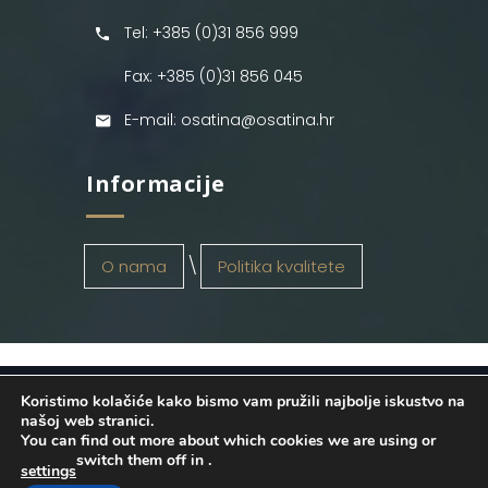
Tel: +385 (0)31 856 999
Fax: +385 (0)31 856 045
E-mail: osatina@osatina.hr
Informacije
O nama
Politika kvalitete
Koristimo kolačiće kako bismo vam pružili najbolje iskustvo na
OSATINA GRUPA d.o.o.
2026
. Configured
našoj web stranici.
You can find out more about which cookies we are using or
by
INFOS Osijek
. Sva prava pridržana.
switch them off in
.
settings