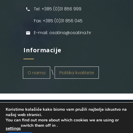
Tel: +385 (0)31 856 999
Fax: +385 (0)31 856 045
E-mail: osatina@osatina.hr
Informacije
O nama
Politika kvalitete
Koristimo kolačiće kako bismo vam pružili najbolje iskustvo na
OSATINA GRUPA d.o.o.
2026
. Configured
našoj web stranici.
You can find out more about which cookies we are using or
by
INFOS Osijek
. Sva prava pridržana.
switch them off in
.
settings