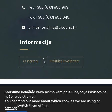
Tel: +385 (0)31 856 999
Fax: +385 (0)31 856 045
E-mail: osatina@osatina.hr
Informacije
O nama
Politika kvalitete
Koristimo kolačiće kako bismo vam pružili najbolje iskustvo na
OSATINA GRUPA d.o.o.
2026
. Configured
našoj web stranici.
You can find out more about which cookies we are using or
by
INFOS Osijek
. Sva prava pridržana.
switch them off in
.
settings