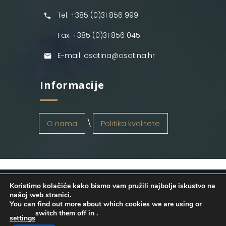
Tel: +385 (0)31 856 999
Fax: +385 (0)31 856 045
E-mail: osatina@osatina.hr
Informacije
O nama
Politika kvalitete
Koristimo kolačiće kako bismo vam pružili najbolje iskustvo na
OSATINA GRUPA d.o.o.
2026
. Configured
našoj web stranici.
You can find out more about which cookies we are using or
by
INFOS Osijek
. Sva prava pridržana.
switch them off in
.
settings