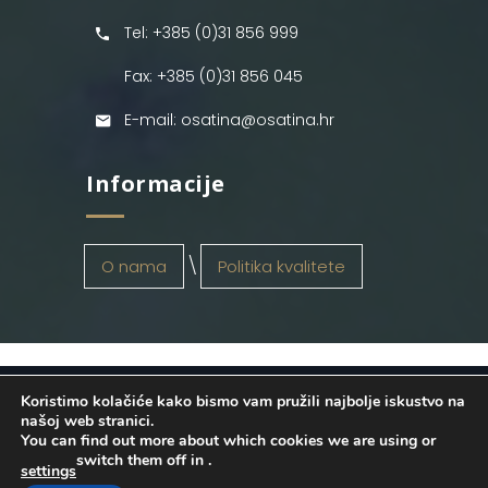
Tel: +385 (0)31 856 999
Fax: +385 (0)31 856 045
E-mail: osatina@osatina.hr
Informacije
O nama
Politika kvalitete
Koristimo kolačiće kako bismo vam pružili najbolje iskustvo na
OSATINA GRUPA d.o.o.
2026
. Configured
našoj web stranici.
You can find out more about which cookies we are using or
by
INFOS Osijek
. Sva prava pridržana.
switch them off in
.
settings