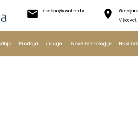
osatina@osatina.hr
Grobljan
Viškovci,
odnja
Prodaja
Usluge
Nove tehnologije
Naši br