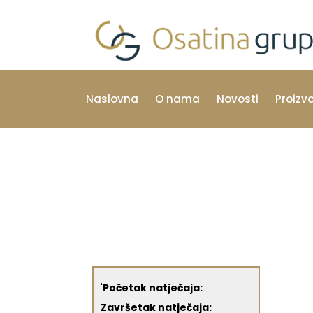
Naslovna
O nama
Novosti
Proizv
'
Početak natječaja:
Završetak natječaja: