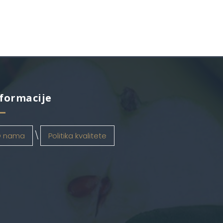
formacije
 nama
Politika kvalitete