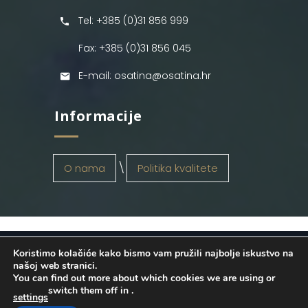
Tel: +385 (0)31 856 999
Fax: +385 (0)31 856 045
E-mail: osatina@osatina.hr
Informacije
O nama
Politika kvalitete
Koristimo kolačiće kako bismo vam pružili najbolje iskustvo na
OSATINA GRUPA d.o.o.
2026
. Configured
našoj web stranici.
You can find out more about which cookies we are using or
by
INFOS Osijek
. Sva prava pridržana.
switch them off in
.
settings