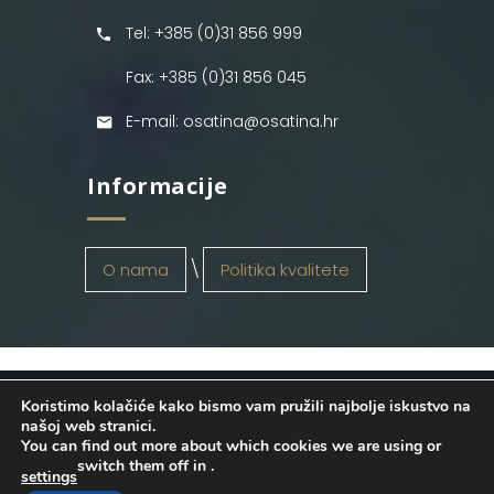
Tel: +385 (0)31 856 999
Fax: +385 (0)31 856 045
E-mail: osatina@osatina.hr
Informacije
O nama
Politika kvalitete
Koristimo kolačiće kako bismo vam pružili najbolje iskustvo na
OSATINA GRUPA d.o.o.
2026
. Configured
našoj web stranici.
You can find out more about which cookies we are using or
by
INFOS Osijek
. Sva prava pridržana.
switch them off in
.
settings