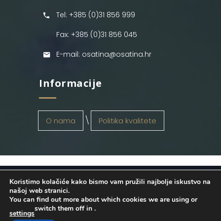
Tel: +385 (0)31 856 999
Fax: +385 (0)31 856 045
E-mail: osatina@osatina.hr
Informacije
O nama
Politika kvalitete
Koristimo kolačiće kako bismo vam pružili najbolje iskustvo na
OSATINA GRUPA d.o.o.
2026
. Configured
našoj web stranici.
You can find out more about which cookies we are using or
by
INFOS Osijek
. Sva prava pridržana.
switch them off in
.
settings