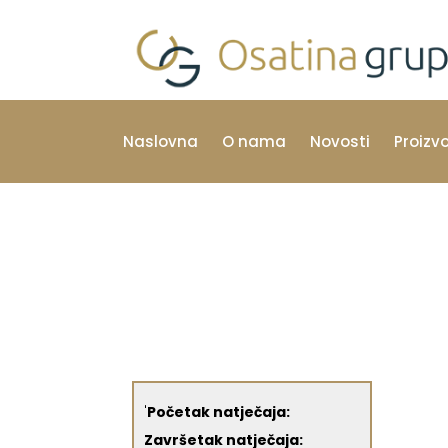
Naslovna
O nama
Novosti
Proizv
'
Početak natječaja:
Završetak natječaja: