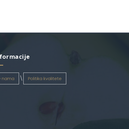
formacije
 nama
Politika kvalitete