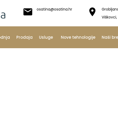
osatina@osatina.hr
Grobljan
Viškovci,
odnja
Prodaja
Usluge
Nove tehnologije
Naši br