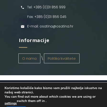
Tel: +385 (0)31 856 999
Fax: +385 (0)31 856 045
E-mail: osatina@osatina.hr
Informacije
O nama
Politika kvalitete
Koristimo kolačiće kako bismo vam pružili najbolje iskustvo na
OSATINA GRUPA d.o.o.
2026
. Configured
našoj web stranici.
You can find out more about which cookies we are using or
by
INFOS Osijek
. Sva prava pridržana.
switch them off in
.
settings