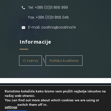
Tel: +385 (0)31 856 999
Fax: +385 (0)31 856 045
E-mail: osatina@osatina.hr
Informacije
O nama
Politika kvalitete
Koristimo kolačiće kako bismo vam pružili najbolje iskustvo na
OSATINA GRUPA d.o.o.
2026
. Configured
našoj web stranici.
You can find out more about which cookies we are using or
by
INFOS Osijek
. Sva prava pridržana.
switch them off in
.
settings