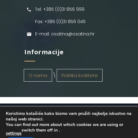
Tel: +385 (0)31 856 999
Fax: +385 (0)31 856 045
E-mail: osatina@osatina.hr
Informacije
O nama
Politika kvalitete
Koristimo kolačiće kako bismo vam pružili najbolje iskustvo na
OSATINA GRUPA d.o.o.
2026
. Configured
našoj web stranici.
You can find out more about which cookies we are using or
by
INFOS Osijek
. Sva prava pridržana.
switch them off in
.
settings