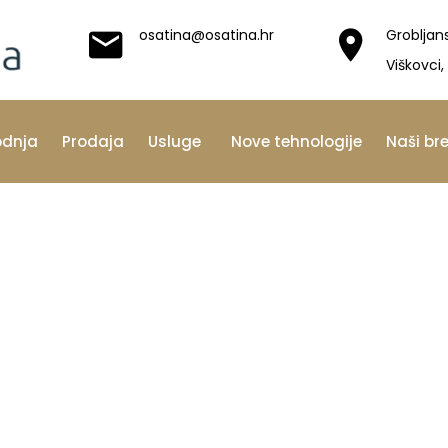
osatina@osatina.hr
Grobljan
Viškovci,
odnja
Prodaja
Usluge
Nove tehnologije
Naši br