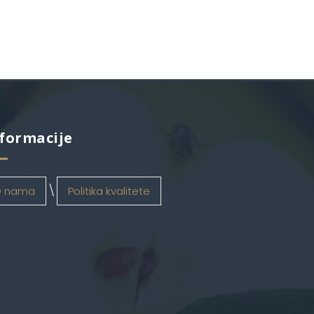
formacije
 nama
Politika kvalitete