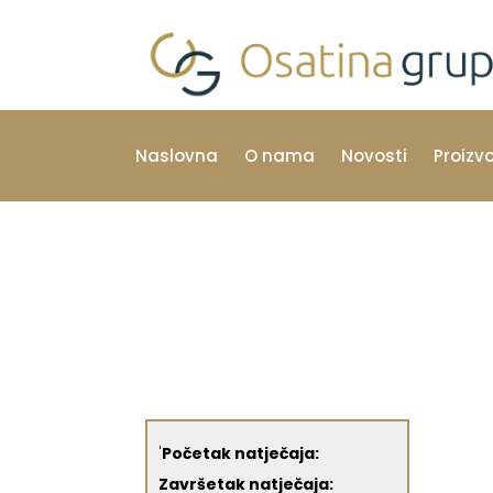
Naslovna
O nama
Novosti
Proizv
'
Početak natječaja:
Završetak natječaja: