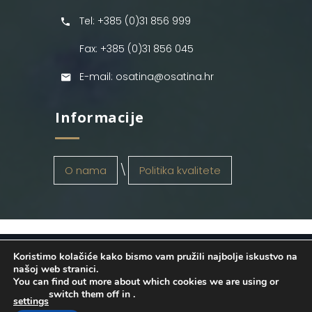
Tel: +385 (0)31 856 999
Fax: +385 (0)31 856 045
E-mail: osatina@osatina.hr
Informacije
O nama
Politika kvalitete
Koristimo kolačiće kako bismo vam pružili najbolje iskustvo na
OSATINA GRUPA d.o.o.
2026
. Configured
našoj web stranici.
You can find out more about which cookies we are using or
by
INFOS Osijek
. Sva prava pridržana.
switch them off in
.
settings