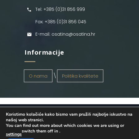
Tel: +385 (0)31 856 999
Fax: +385 (0)31 856 045
E-mail: osatina@osatina.hr
Informacije
O nama
Politika kvalitete
Koristimo kolačiće kako bismo vam pružili najbolje iskustvo na
OSATINA GRUPA d.o.o.
2026
. Configured
našoj web stranici.
You can find out more about which cookies we are using or
by
INFOS Osijek
. Sva prava pridržana.
switch them off in
.
settings