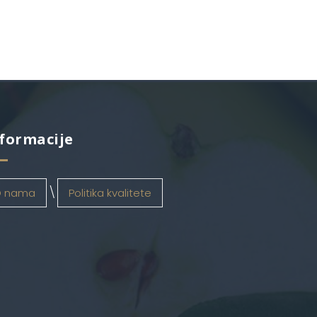
formacije
 nama
Politika kvalitete