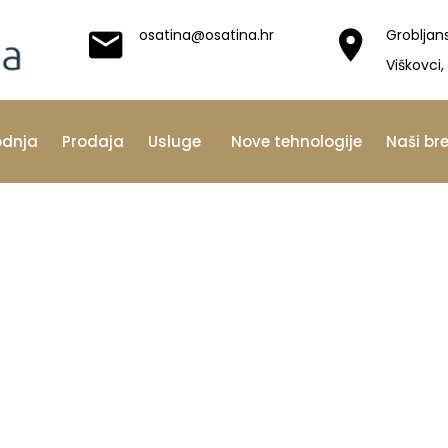
osatina@osatina.hr
Grobljan
Viškovci,
odnja
Prodaja
Usluge
Nove tehnologije
Naši br