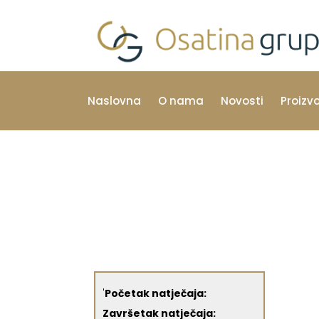
Naslovna
O nama
Novosti
Proizv
'
Početak natječaja:
Završetak natječaja: