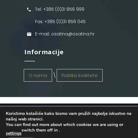
Tel: +385 (0)31 856 999
Fax: +385 (0)31 856 045
E-mail: osatina@osatina.hr
Informacije
O nama
Politika kvalitete
Koristimo kolačiće kako bismo vam pružili najbolje iskustvo na
OSATINA GRUPA d.o.o.
2026
. Configured
našoj web stranici.
You can find out more about which cookies we are using or
by
INFOS Osijek
. Sva prava pridržana.
switch them off in
.
settings