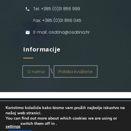
Tel: +385 (0)31 856 999
Fax: +385 (0)31 856 045
E-mail: osatina@osatina.hr
Informacije
O nama
Politika kvalitete
Koristimo kolačiće kako bismo vam pružili najbolje iskustvo na
OSATINA GRUPA d.o.o.
2026
. Configured
našoj web stranici.
You can find out more about which cookies we are using or
by
INFOS Osijek
. Sva prava pridržana.
switch them off in
.
settings