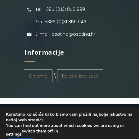
Tel: +385 (0)31 856 999
Fax: +385 (0)31 856 045
E-mail: osatina@osatina.hr
Informacije
O nama
Politika kvalitete
Koristimo kolačiće kako bismo vam pružili najbolje iskustvo na
OSATINA GRUPA d.o.o.
2026
. Configured
našoj web stranici.
You can find out more about which cookies we are using or
by
INFOS Osijek
. Sva prava pridržana.
switch them off in
.
settings