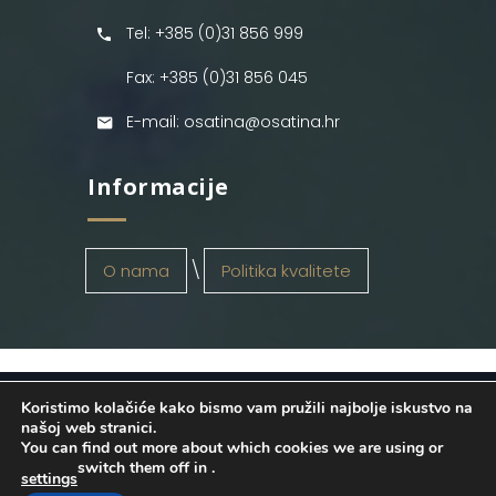
Tel: +385 (0)31 856 999
Fax: +385 (0)31 856 045
E-mail: osatina@osatina.hr
Informacije
O nama
Politika kvalitete
Koristimo kolačiće kako bismo vam pružili najbolje iskustvo na
OSATINA GRUPA d.o.o.
2026
. Configured
našoj web stranici.
You can find out more about which cookies we are using or
by
INFOS Osijek
. Sva prava pridržana.
switch them off in
.
settings